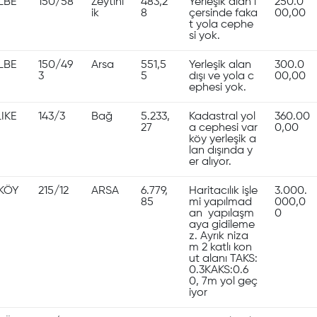
LBE
150/58
Zeytinl
483,2
Yerleşik alan i
250.0
ik
8
çersinde faka
00,00
t yola cephe
si yok.
LBE
150/49
Arsa
551,5
Yerleşik alan
300.0
3
5
dışı ve yola c
00,00
ephesi yok.
IKE
143/3
Bağ
5.233,
Kadastral yol
360.00
27
a cephesi var
0,00
köy yerleşik a
lan dışında y
er alıyor.
KÖY
215/12
ARSA
6.779,
Haritacılık işle
3.000.
85
mi yapılmad
000,0
an yapılaşm
0
aya gidileme
z. Ayrık niza
m 2 katlı kon
ut alanı TAKS:
0.3KAKS:0.6
0, 7m yol geç
iyor