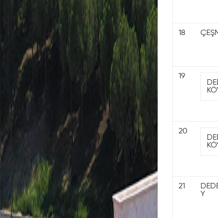
18
ÇEŞ
19
DE
KÖ
20
DE
KÖ
21
DED
Y