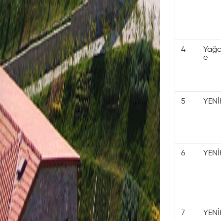
4
Yağc
e
5
YENİ
6
YENİ
7
YENİ