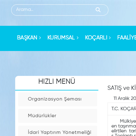
HIZLI
MENU
BAŞKAN
KURUMSAL
KOÇARLI
FAALİY
Sorgulama
İşlemleri
HIZLI MENÜ
Kişi
SATIŞ ve Kİ
Arama
11 Aralık 2
Organizasyon Şeması
T.C. KOÇA
Arsa
Müdürlükler
Rayiç
Mülkiyeti B
Sorgulama
en taşınmaz
elirtilen t
İdari Yaptırım Yönetmeliği