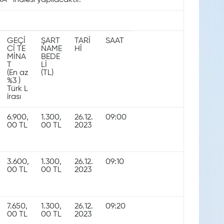
 ihalesi yapılacaktır.
GEÇİ
ŞART
TARİ
SAAT
Cİ TE
NAME
Hİ
MİNA
BEDE
T
Lİ
(En az
(TL)
%3 )
Türk L
irası
6.900,
1.300,
26.12.
09:00
00 TL
00 TL
2023
3.600,
1.300,
26.12.
09:10
00 TL
00 TL
2023
7.650,
1.300,
26.12.
09:20
00 TL
00 TL
2023