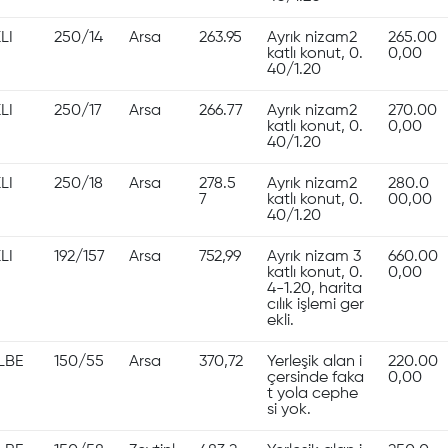
LI
250/14
Arsa
263.95
Ayrık nizam2
265.00
katlı konut, 0.
0,00
40/1.20
LI
250/17
Arsa
266.77
Ayrık nizam2
270.00
katlı konut, 0.
0,00
40/1.20
LI
250/18
Arsa
278.5
Ayrık nizam2
280.0
7
katlı konut, 0.
00,00
40/1.20
LI
192/157
Arsa
752,99
Ayrık nizam 3
660.00
katlı konut, 0.
0,00
4-1.20, harita
cılık işlemi ger
ekli.
LBE
150/55
Arsa
370,72
Yerleşik alan i
220.00
çersinde faka
0,00
t yola cephe
si yok.