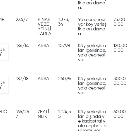
ik alan dışınd
a.
ME
234/7
PINAR
1.373,
Yola cephesi
75.00
VE ZE
34
var köy yerleş
0,00
YTİNLİ
ik alan dışınd
TARLA
a
186/14
ARSA
107,98
Köy yerleşik a
120.00
DE
lan içerisinde,
0,00
Y
yola cephesi
var.
187/18
ARSA
260,96
Köy yerleşik a
300.0
DE
lan içerisinde,
00,00
Y
yola cephesi
var.
EKÖ
166/26
ZEYTİ
1.124,5
Köy yerleşik a
60.00
7
NLİK
5
lan dışında v
0,00
e kadastral y
ola cephesi b
ulunmuyor.