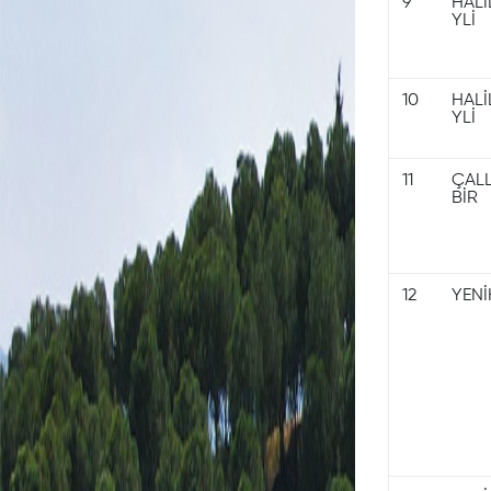
E-
9
HALİ
YLİ
Belediye
E-
10
HALİ
Belediye
YLİ
Giriş
11
ÇALL
BİR
Yeni
Üyelik
12
YENİ
Resmi
Evrak
Doğrulama