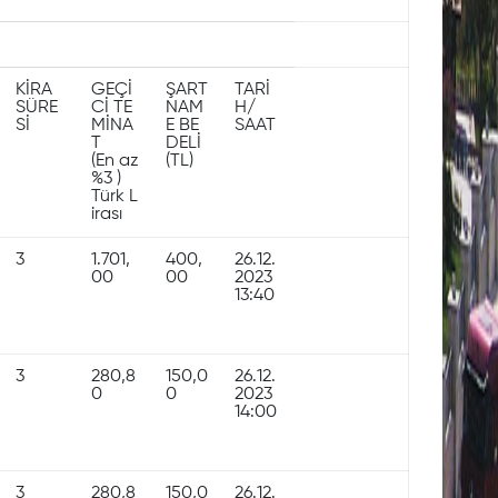
KİRA
GEÇİ
ŞART
TARİ
SÜRE
Cİ TE
NAM
H/
Sİ
MİNA
E BE
SAAT
T
DELİ
(En az
(TL)
%3 )
Türk L
irası
3
1.701,
400,
26.12.
00
00
2023
13:40
3
280,8
150,0
26.12.
0
0
2023
14:00
3
280,8
150,0
26.12.