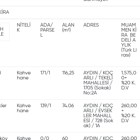
KİRA
NİTELİ
ADA/
ALAN
ADRES
MUAM
H
K
PARSE
(m²)
MEN Kİ
LE
L
RA BE
DELİ A
YLIK
(Türk Li
rası)
i
Kahve
171/1
116,25
AYDIN / KOÇ
1.575,0
hane
ARLI / TEKELİ
0+
MAHALLESİ /
%20 K.
1705 (Sokak)
D.V
No:2A
ler
Kahve
139/1
74.06
AYDIN / KOÇ
260,00
hane
ARLI / EVSEK
+
LER MAHALL
%20 K.
ESİ / 728 (Sok
D.V
ak) / 1A
köy
Kahve
0/0
60
AYDIN / KOÇ
260,00