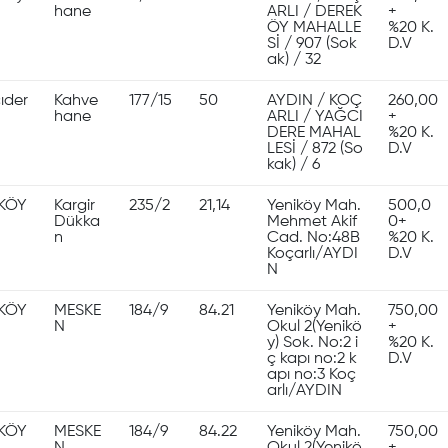
hane
ARLI / DEREK
+
ÖY MAHALLE
%20 K.
Sİ / 907 (Sok
D.V
ak) / 32
ıder
Kahve
177/15
50
AYDIN / KOÇ
260,00
hane
ARLI / YAĞCI
+
DERE MAHAL
%20 K.
LESİ / 872 (So
D.V
kak) / 6
KÖY
Kargir
235/2
21,14
Yeniköy Mah.
500,0
Dükka
Mehmet Akif
0+
n
Cad. No:48B
%20 K.
Koçarlı/AYDI
D.V
N
KÖY
MESKE
184/9
84.21
Yeniköy Mah.
750,00
N
Okul 2(Yenikö
+
y) Sok. No:2 i
%20 K.
ç kapı no:2 k
D.V
apı no:3 Koç
arlı/AYDIN
KÖY
MESKE
184/9
84.22
Yeniköy Mah.
750,00