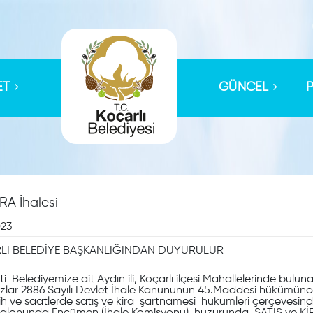
ET
GÜNCEL
RA İhalesi
023
RLI BELEDİYE BAŞKANLIĞINDAN DUYURULUR
elediyemize ait Aydın ili, Koçarlı ilçesi Mahallelerinde bulunan a
lar 2886 Sayılı Devlet İhale Kanununun 45.Maddesi hükümünce A
arih ve saatlerde satış ve kira şartnamesi hükümleri çerçevesind