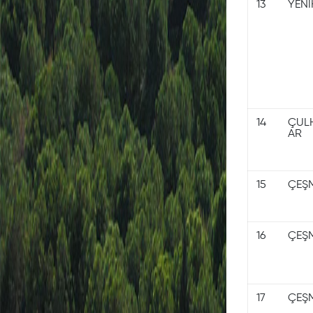
13
YENİ
14
ÇUL
AR
15
ÇEŞ
16
ÇEŞ
17
ÇEŞ