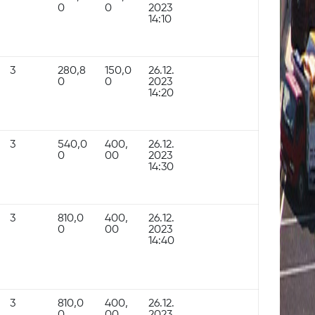
0
0
2023
14:10
3
280,8
150,0
26.12.
0
0
2023
14:20
3
540,0
400,
26.12.
0
00
2023
14:30
3
810,0
400,
26.12.
0
00
2023
14:40
3
810,0
400,
26.12.