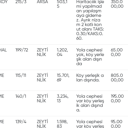
KÖY
215/3
ARSA
503,1
Haritacılık işle
350.0
5
mi yapılmad
00,00
an yapılaşm
aya gideme
z. Ayrık niza
m 2 katlı kon
ut alanı TAKS:
0.30/KAKS:0.
60.
HAL
199/72
ZEYTİ
1.202,
Yola cephesi
65.00
NLİK
04
yok, köy yerle
0,00
şik alan dışın
da
ME
115/11
ZEYTİ
15.701,
Köy yerleşik a
805.0
NLİK
69
lan dışında.
00,00
ME
140/1
ZEYTİ
3.234,
Yola cephesi
195.00
NLİK
13
var köy yerleş
0,00
ik alan dışınd
a.
ME
139/4
ZEYTİ
1.598,
Yola cephesi
95.00
NLİK
83
var köy yerleş
0,00