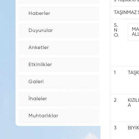
s Toplantı
İnşaat
TAŞINMAZ 
Haberler
Maaliyet
Bedelleri
S.
MA
N
Duyurular
AL
O.
Bina
Anketler
Aşım
oranları
Etkinlikler
1
TAŞ
Çevre
Galeri
temizlik
Tarifesi
İhaleler
2
KIZI
A
Elektronik
Muhtarlıklar
İmzalı
Belge
3
BIYIK
Takip