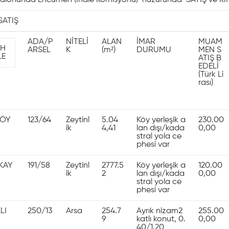
 salonunda Encümen (İhale Komisyonu) huzurunda SATIŞ ve KİRA
SATIŞ
ADA/P
NİTELİ
ALAN
İMAR
MUAM
H
ARSEL
K
(m²)
DURUMU
MEN S
LE
ATIŞ B
EDELİ
(Türk Li
rası)
KÖY
123/64
Zeytinl
5.04
Köy yerleşik a
230.00
ik
4,41
lan dışı/kada
0,00
stral yola ce
phesi var
LKAY
191/58
Zeytinl
2777.5
Köy yerleşik a
120.00
ik
2
lan dışı/kada
0,00
stral yola ce
phesi var
LI
250/13
Arsa
254.7
Ayrık nizam2
255.00
9
katlı konut, 0.
0,00
40/1.20