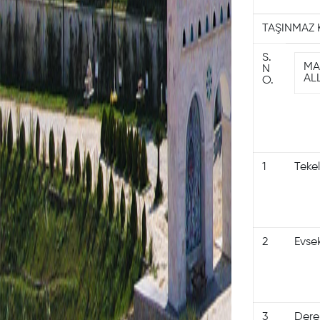
TAŞINMAZ 
S.
MA
N
AL
O.
1
Tekel
2
Evsek
3
Dere