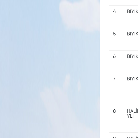
4
BIYIK
Dilekçe
Takip
5
BIYIK
Online
6
BIYIK
Vezne
Hızlı
7
BIYIK
Tahsilat
Taksitli
Borçlar
8
HALİ
YLİ