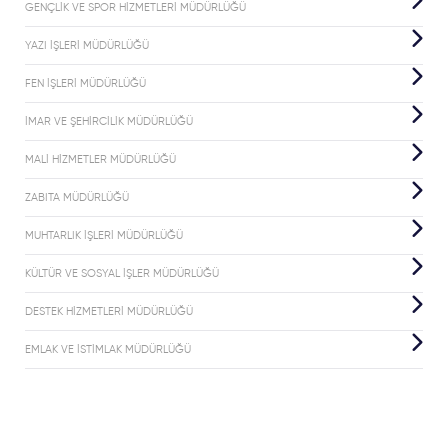
GENÇLİK VE SPOR HİZMETLERİ MÜDÜRLÜĞÜ
İnşaat
YAZI İŞLERİ MÜDÜRLÜĞÜ
Maaliyet
Bedelleri
FEN İŞLERİ MÜDÜRLÜĞÜ
İMAR VE ŞEHİRCİLİK MÜDÜRLÜĞÜ
Bina
MALİ HİZMETLER MÜDÜRLÜĞÜ
Aşım
oranları
ZABITA MÜDÜRLÜĞÜ
MUHTARLIK İŞLERİ MÜDÜRLÜĞÜ
Çevre
KÜLTÜR VE SOSYAL İŞLER MÜDÜRLÜĞÜ
temizlik
Tarifesi
DESTEK HİZMETLERİ MÜDÜRLÜĞÜ
EMLAK VE İSTİMLAK MÜDÜRLÜĞÜ
Elektronik
İmzalı
Belge
Takip