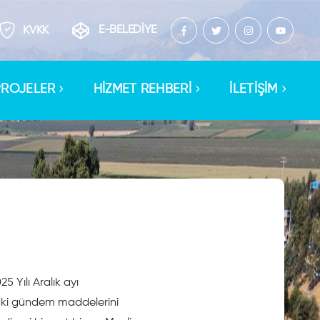
E-BELEDİYE
KVKK
PROJELER
HİZMET REHBERİ
İLETİŞİM
 Yılı Aralık ayı
aki gündem maddelerini