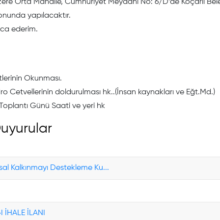
re Orta Mahalle, Cumhuriyet Meydanı No: 6/D’de Koçarlı Beled
onunda yapılacaktır.
rica ederim.
tlerinin Okunması.
 Cetvellerinin doldurulması hk..(İnsan kaynakları ve Eğt.Md.)
 Toplantı Günü Saati ve yeri hk
uyurular
rsal Kalkınmayı Destekleme Ku...
 İHALE İLANI