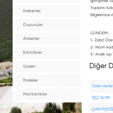
görüşmek üze
Toplantı Sal
İnşaat
Haberler
Maaliyet
Bilgilerinize 
Bedelleri
Duyurular
GÜNDEM:
Bina
Anketler
1- Zabıt Öze
Aşım
2- Norm kadro
oranları
Etkinlikler
3- Aralık ayı
Diğer D
Çevre
Galeri
temizlik
Tarifesi
İhaleler
Tarım ve Kı
Elektronik
Muhtarlıklar
İŞÇİ ALIMI
İmzalı
Belge
Takip
ÇAM FISTIĞI