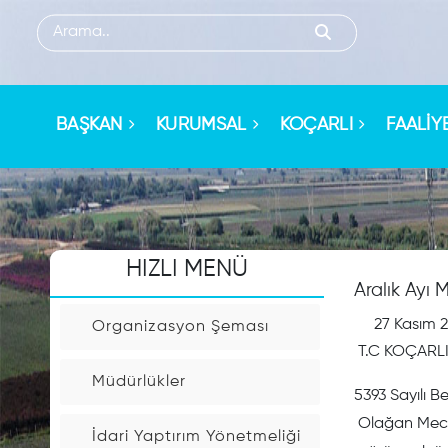
HIZLI
MENU
BAŞKAN
KURUMSAL
KOÇARLI
FAALİY
Sorgulama
İşlemleri
HIZLI MENÜ
Kişi
Aralık Ayı
Arama
27 Kasım 
Organizasyon Şeması
T.C KOÇARL
Arsa
Müdürlükler
Rayiç
5393 Sayılı B
Sorgulama
Olağan Mecli
İdari Yaptırım Yönetmeliği