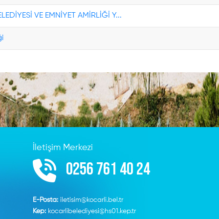
LEDİYESİ VE EMNİYET AMİRLİĞİ Y...
i
İletişim Merkezi
0256 761 40 24
E-Posta:
iletisim@kocarli.bel.tr
Kep:
kocarlibelediyesi@hs01.kep.tr