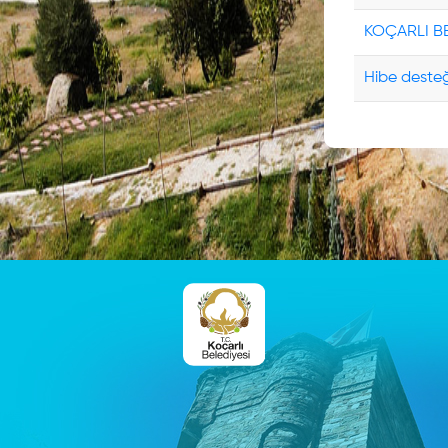
KOÇARLI BE
Dilekçe
Takip
Hibe desteğ
Online
Vezne
Hızlı
Tahsilat
Taksitli
Borçlar