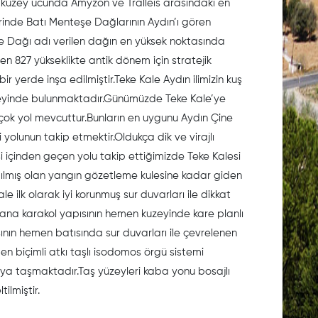
n kuzey ucunda Amyzon ve Tralleis arasındaki en
rinde Batı Menteşe Dağlarının Aydın’ı gören
e Dağı adı verilen dağın en yüksek noktasında
en 827 yükseklikte antik dönem için stratejik
ir yerde inşa edilmiştir.Teke Kale Aydın ilimizin kuş
eyinde bulunmaktadır.Günümüzde Teke Kale’ye
 çok yol mevcuttur.Bunların en uygunu Aydın Çine
yolunun takip etmektir.Oldukça dik ve virajlı
içinden geçen yolu takip ettiğimizde Teke Kalesi
pılmış olan yangın gözetleme kulesine kadar giden
 ilk olarak iyi korunmuş sur duvarları ile dikkat
na karakol yapısının hemen kuzeyinde kare planlı
sının hemen batısında sur duvarları ile çevrelenen
n biçimli atkı taşlı isodomos örgü sistemi
arıya taşmaktadır.Taş yüzeyleri kaba yonu bosajlı
ilmiştir.