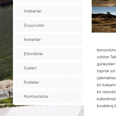
İnşaat
Haberler
Maaliyet
Bedelleri
Duyurular
Bina
Anketler
Aşım
oranları
karayolunu
Etkinlikler
yoldan Tek
güneyden g
Çevre
Galeri
toprak yol 
temizlik
Tarifesi
çekmektedi
İhaleler
bir kule,e
bir alanda
Elektronik
Muhtarlıklar
kullanılmış
İmzalı
bırakılmış 
Belge
Takip