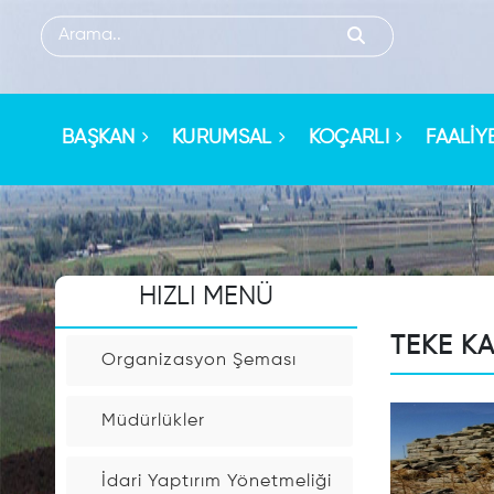
HIZLI
MENU
BAŞKAN
KURUMSAL
KOÇARLI
FAALİY
Sorgulama
İşlemleri
HIZLI MENÜ
Kişi
Arama
TEKE K
Organizasyon Şeması
Arsa
Müdürlükler
Rayiç
Sorgulama
İdari Yaptırım Yönetmeliği