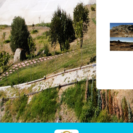
Dilekçe
Takip
Online
Vezne
Hızlı
Tahsilat
Taksitli
Borçlar