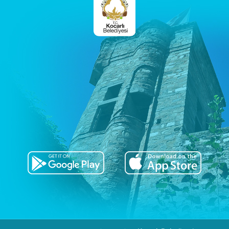
E-
Belediye
E-
Belediye
Giriş
Yeni
Üyelik
Resmi
Evrak
Doğrulama