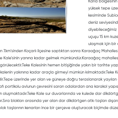
Karia bölgesini
yüksek tepe üze
kesiminde Subic
deniz seviyesind
diyebileceğimiz b
uçuşu 15 km kuz
ulaşmak için bir
n 7.km’sinden Koçarlı ilçesine saptıktan sonra Karaağaç Mahallesi 
e Kale’sinin yanına kadar gelmek mümkündür.Karaağaç mahallesi 
örülecektir.Teke Kalesinin hemen bitişiğinde yakın bir tarihte ya
kalenin yakınına kadar araçla girmeyi mümkün kılmaktadır.Teke Kale
r.Tepe üzerinde yer alan ve güneye doğru teraslanarak yayılan a
trafı portikolu avlunun çevresini saran odalardan ana karakol yapı
n oluşmaktadır.Teke Kale sur duvarlarında ve kulede dar dikdörtge
tır.Sıra blokları arasında yer alan dar dikdörtgen atkı taşları dış
blok taşlarının kenarları ince bir çerçeve oluşturacak biçimde düzelt