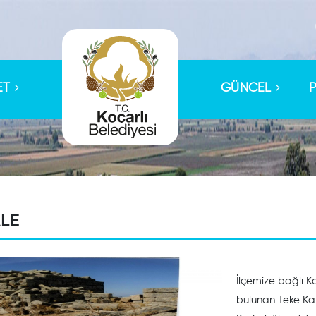
ET
GÜNCEL
ALE
İlçemize bağlı 
bulunan Teke Kal