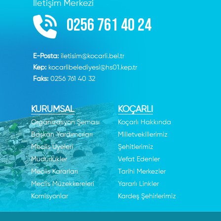
İletişim Merkezi
0256 761 40 24
E-Posta:
iletisim@kocarli.bel.tr
Kep:
kocarlibelediyesi@hs01.kep.tr
Faks:
0256 761 40 32
KURUMSAL
KOÇARLI
Organizasyon Şeması
Koçarlı Hakkında
Başkan Yardımcıları
Milletvekillerimiz
Meclis Üyeleri
Şehitlerimiz
Müdürlükler
Vefat Edenler
Meclis Kararları
Tarihi Merkezler
Meclis Müzekkereleri
Yararlı Linkler
Komisyonlar
Kardeş Şehirlerimiz