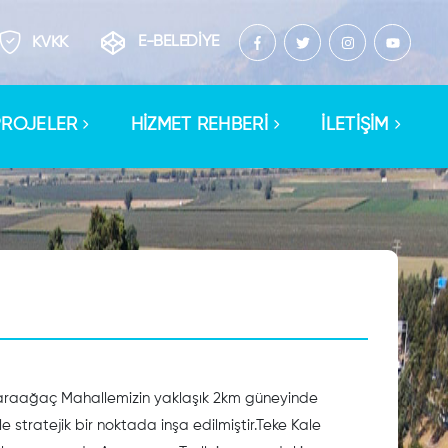
E-BELEDİYE
KVKK
PROJELER
HİZMET REHBERİ
İLETİŞİM
Karaağaç Mahallemizin yaklaşık 2km güneyinde
e stratejik bir noktada inşa edilmiştir.Teke Kale