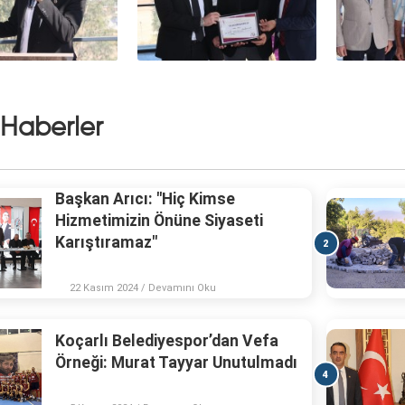
 Haberler
Başkan Arıcı: "Hiç Kimse
Hizmetimizin Önüne Siyaseti
Karıştıramaz"
2
22 Kasım 2024 / Devamını Oku
Koçarlı Belediyespor’dan Vefa
Örneği: Murat Tayyar Unutulmadı
4