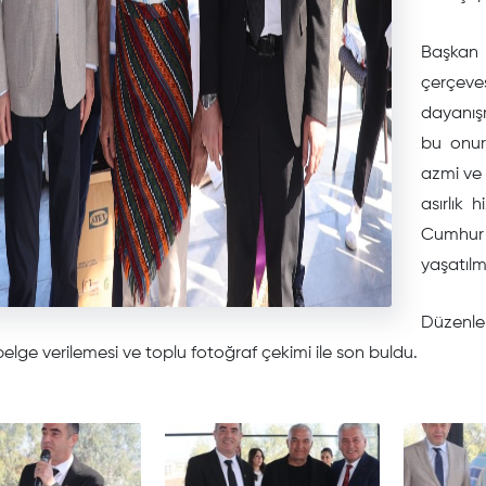
Başkan
çerçev
dayanışm
bu onur
azmi ve 
asırlık 
Cumhur 
yaşatılm
Düzenle
elge verilemesi ve toplu fotoğraf çekimi ile son buldu.