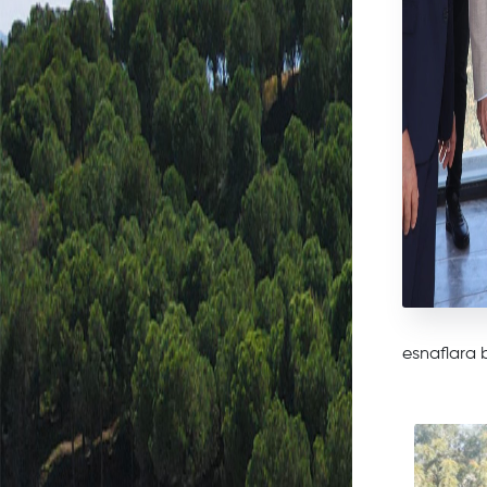
Dilekçe
Takip
Online
Vezne
Hızlı
Tahsilat
esnaflara b
Taksitli
Borçlar