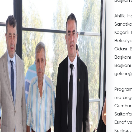
Başkan Ar
Ahilik 
Sanatka
Koçarlı 
Belediye
Odası B
Başkanı
Başkan
geleneği
Program
marang
Cumhur 
Saltan’a
Esnaf ve
Künkçü, 