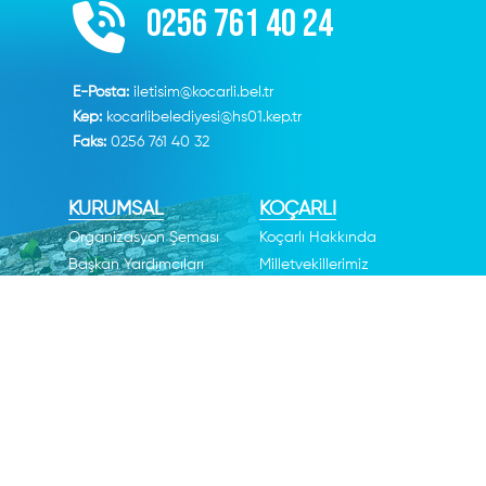
0256 761 40 24
E-Posta:
iletisim@kocarli.bel.tr
Kep:
kocarlibelediyesi@hs01.kep.tr
Faks:
0256 761 40 32
KURUMSAL
KOÇARLI
Organizasyon Şeması
Koçarlı Hakkında
Başkan Yardımcıları
Milletvekillerimiz
Meclis Üyeleri
Şehitlerimiz
Müdürlükler
Vefat Edenler
Meclis Kararları
Tarihi Merkezler
Meclis Müzekkereleri
Yararlı Linkler
Komisyonlar
Kardeş Şehirlerimiz