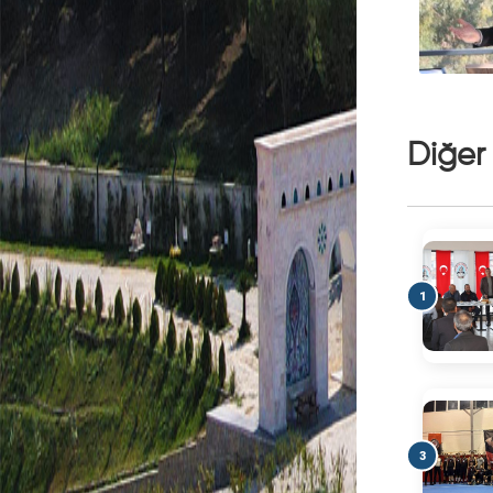
E-
Belediye
E-
Belediye
Giriş
Diğer
Yeni
Üyelik
1
Resmi
Evrak
Doğrulama
3