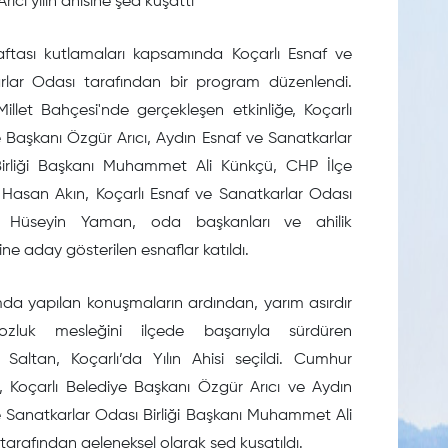
ıcı yılın ahisine şed kuşattı
Haftası kutlamaları kapsamında Koçarlı Esnaf ve
rlar Odası tarafından bir program düzenlendi.
Millet Bahçesi'nde gerçekleşen etkinliğe, Koçarlı
 Başkanı Özgür Arıcı, Aydın Esnaf ve Sanatkarlar
irliği Başkanı Muhammet Ali Künkçü, CHP İlçe
 Hasan Akın, Koçarlı Esnaf ve Sanatkarlar Odası
ı Hüseyin Yaman, oda başkanları ve ahilik
ne aday gösterilen esnaflar katıldı.
da yapılan konuşmaların ardından, yarım asırdır
ozluk mesleğini ilçede başarıyla sürdüren
Saltan, Koçarlı’da Yılın Ahisi seçildi. Cumhur
, Koçarlı Belediye Başkanı Özgür Arıcı ve Aydın
 Sanatkarlar Odası Birliği Başkanı Muhammet Ali
tarafından geleneksel olarak şed kuşatıldı.