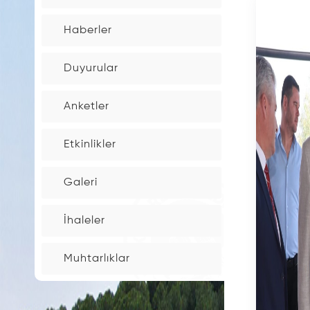
İnşaat
Haberler
Maaliyet
Bedelleri
Duyurular
Bina
Anketler
Aşım
oranları
Etkinlikler
Çevre
Galeri
temizlik
Tarifesi
İhaleler
Elektronik
Muhtarlıklar
İmzalı
Belge
Takip