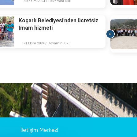
5 Kasım 2024 / Devamını Oku
Koçarlı Belediyesi'nden ücretsiz
İmam hizmeti
6
21 Ekim 2024 / Devamını Oku
İletişim Merkezi