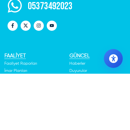
05373492023
FAALİYET
GÜNCEL
Faaliyet Raporları
Haberler
İmar Planları
Duyurular
Uygulamalarımız
Anketler
Kültür Merkezlerimiz
Etkinlikler
Festivaller
Kamu Spotu
Galeri
İhaleler