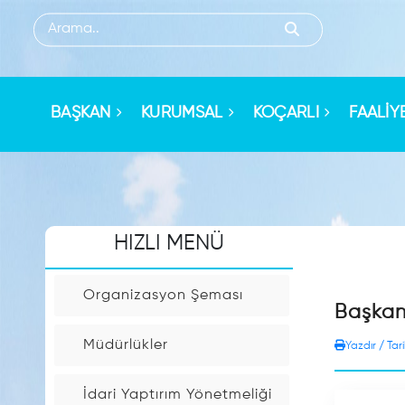
HIZLI
MENU
BAŞKAN
KURUMSAL
KOÇARLI
FAALİY
Sorgulama
İşlemleri
HIZLI MENÜ
Kişi
Arama
Organizasyon Şeması
Başkan 
Arsa
Müdürlükler
Yazdır / Tar
Rayiç
Sorgulama
İdari Yaptırım Yönetmeliği